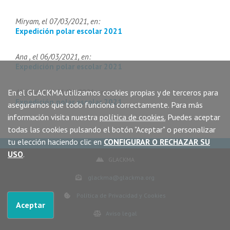
Miryam, el 07/03/2021, en:
Expedición polar escolar 2021
Ana , el 06/03/2021, en:
Expedición polar escolar 2021
En el GLACKMA utilizamos cookies propias y de terceros para
Alejandra, el 01/03/2021, en:
Expedición polar escolar 2021
asegurarnos que todo funciona correctamente. Para más
información visita nuestra
política de cookies.
Puedes aceptar
todas las cookies pulsando el botón "Aceptar" o personalizar
tu elección haciendo clic en
CONFIGURAR O RECHAZAR SU
USO
.
GLACKMA
glackma@glackma.org
Política de Privacidad y Cookies
Aceptar
Aviso legal