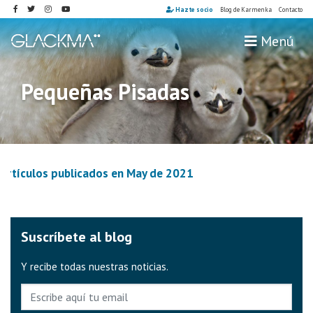
Hazte socio
Blog de Karmenka
Contacto
Menú
Inicio
Conócenos
Pequeñas Pisadas
Expediciones
Escuchando los Glaciares
Oteando los Polos
Pequeñas Pisadas
Artículos publicados en
May de 2021
Tu huella
Tienda
Suscríbete al blog
Y recibe todas nuestras noticias.
E-mail