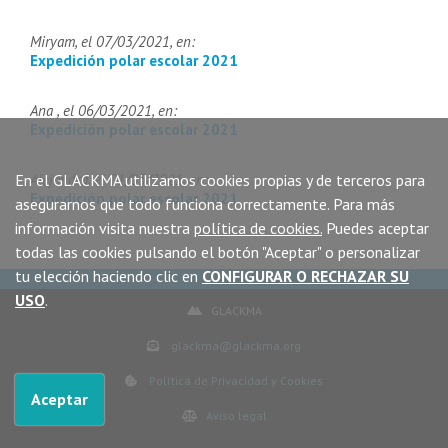
Miryam, el 07/03/2021, en:
Expedición polar escolar 2021
Ana , el 06/03/2021, en:
Expedición polar escolar 2021
En el GLACKMA utilizamos cookies propias y de terceros para
Alejandra, el 01/03/2021, en:
Expedición polar escolar 2021
asegurarnos que todo funciona correctamente. Para más
información visita nuestra
política de cookies.
Puedes aceptar
todas las cookies pulsando el botón "Aceptar" o personalizar
tu elección haciendo clic en
CONFIGURAR O RECHAZAR SU
USO
.
GLACKMA
glackma@glackma.org
Política de Privacidad y Cookies
Aceptar
Aviso legal