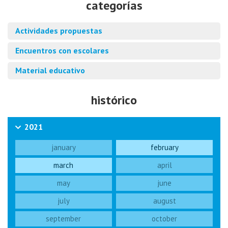
categorías
Actividades propuestas
Encuentros con escolares
Material educativo
histórico
2021
january
february
march
april
may
june
july
august
september
october