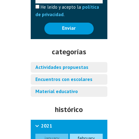
He leído y acepto la
política
de privacidad
.
Enviar
categorías
Actividades propuestas
Encuentros con escolares
Material educativo
histórico
2021
january
february