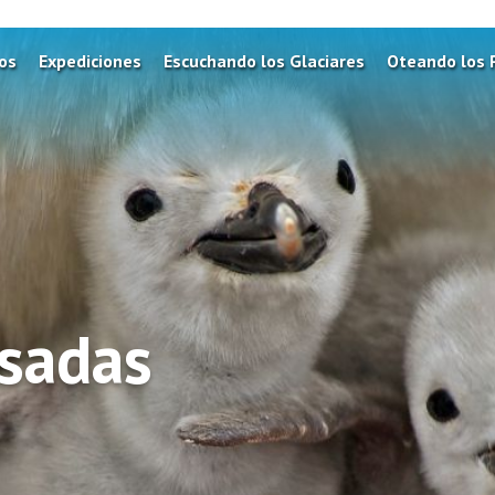
os
Expediciones
Escuchando los Glaciares
Oteando los 
sadas