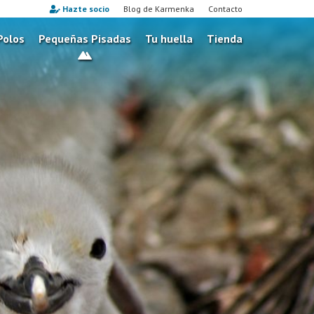
Hazte socio
Blog de Karmenka
Contacto
Polos
Pequeñas Pisadas
Tu huella
Tienda